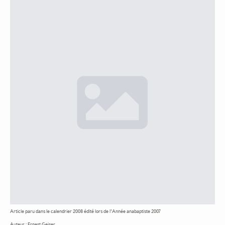
Article paru dans le calendrier 2008 édité lors de l’Année anabaptiste 2007
Auteur : Ernest Geiser