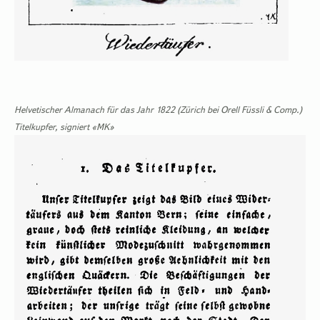
Helvetischer Almanach für das Jahr 1822 (Zürich bei Orell Füssli & Comp.)
Titelkupfer, signiert «MK»