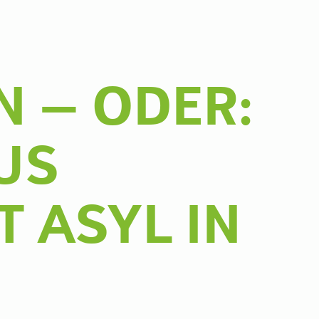
 – ODER:
US
 ASYL IN