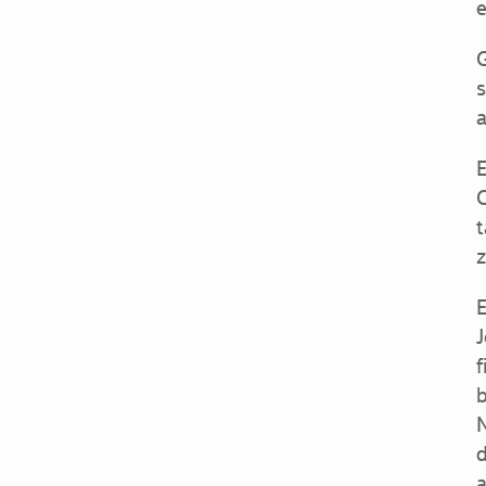
e
G
s
a
E
t
z
E
J
f
b
N
d
a