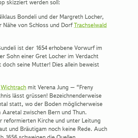
p skizziert werden soll:
iklaus Bondeli und der Margreth Locher,
der Nähe von Schloss und Dorf
Trachselwald
undeli ist der 1654 erhobene Vorwurf im
er Sohn einer Gret Locher im Verdacht
 doch seine Mutter! Dies allein beweist
n
Wichtrach
mit Verena Jung – “Freny
nis lässt grüssen! Bezeichnenderweise
ntal statt, wo der Boden möglicherweise
m Aaretal zwischen Bern und Thun.
der reformierten Kirche und unter Leitung
Braut und Bräutigam noch keine Rede. Auch
 ab 1656 schweigen die Quellen