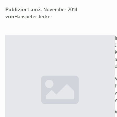
Publiziert am
3. November 2014
von
Hanspeter Jecker
I
J
K
a
d
V
P
w
W