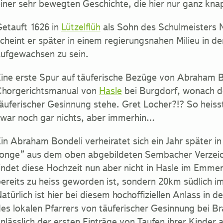
iner sehr bewegten Geschichte, die hier nur ganz knap
etauft 1626 in
Lützelflüh
als Sohn des Schulmeisters N
cheint er später in einem regierungsnahen Milieu in 
ufgewachsen zu sein.
ine erste Spur auf täuferische Bezüge von Abraham B
Chorgerichtsmanual von
Hasle
bei Burgdorf, wonach d
äuferischer Gesinnung stehe. Gret Locher?!? So heisst
war noch gar nichts, aber immerhin…
in Abraham Bondeli verheiratet sich ein Jahr später i
onge” aus dem oben abgebildeten Sembacher Verzeich
indet diese Hochzeit nun aber nicht in Hasle im Emme
ereits zu heiss geworden ist, sondern 20km südlich i
atürlich ist hier bei diesem hochoffiziellen Anlass in 
es lokalen Pfarrers von täuferischer Gesinnung bei 
nlässlich der ersten Einträge von Taufen ihrer Kinder