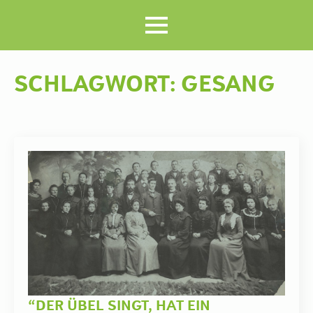
SCHLAGWORT:
GESANG
“DER ÜBEL SINGT, HAT EIN